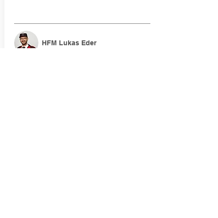
HFM Lukas Eder
Schadstoff
​Die Feuerwehren in Österreich sind immer häufiger bei
Brandeinsätzen, Verkehrsunfällen und technischen
Schadenslagen mit Chemikalien, Treibstoffen, Gasen oder
toxischen Substanzen konfrontiert. Dies führte zur
Einführung des Sachgebietes Schadstoff.
Dem Sachgebiet
obliegt die Ausbildung der Mitglieder im Bereich der
Gefahrenlehre.
OLM Christopher Brunner