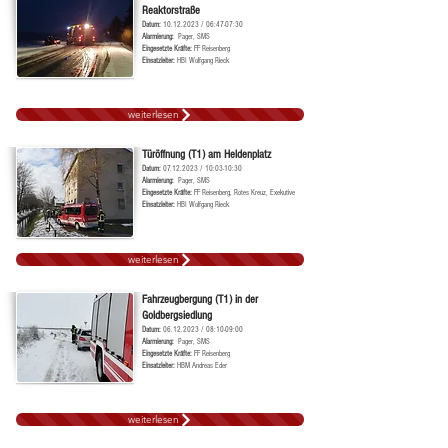
Reaktorstraße
Datum:
10.12.2023
/ 06:47-07:30
Alarmierung:
Pager, SMS
Ei
ngesetzte Kräf
te:
FF Reisenberg
Einsatzleiter:
HBI Wolfgang Rieck
weiterlesen
Türöffnung (T1) am Heldenplatz
Datum:
07.12.2023
/ 10:03-10:30
Alarmierung:
Pager, SMS
Ei
ngesetzte Kräf
te:
FF Reisenberg, Rotes Kreuz, Exekutive
Einsatzleiter:
HBI Wolfgang Rieck
weiterlesen
Fahrzeugbergung (T1) in der
Goldbergsiedlung
Datum:
06.12.2023
/ 08:10-09:00
Alarmierung:
Pager, SMS
Ei
ngesetzte Kräf
te:
FF Reisenberg
Einsatzleiter:
HBM Andreas Eder
weiterlesen