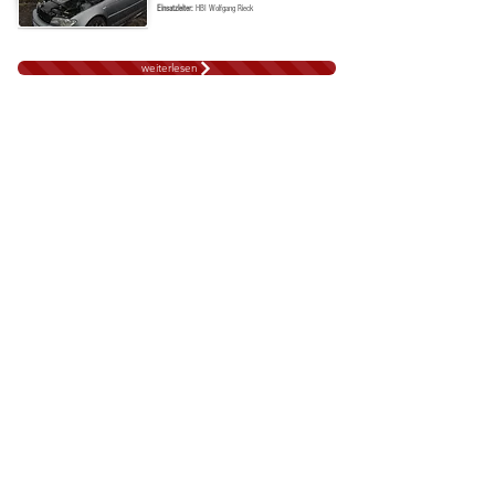
Einsatzleiter:
HBI Wolfgang Rieck
weiterlesen
Sturmschaden (T1) beim Fürbach
Datum:
11.03.2023
/ 09:21-10:50
Alarmierung:
Pager, SMS
Ei
ngesetzte Kräfte:
Exekutive, Energieversorger
Einsatzleiter:
HBI Wolfgang Rieck
weiterlesen
Verkehrsunfall (T1) LH161 >>
Gramatneusiedl
Datum:
09.03.2023
/ 09:28-11:00
Alarmierung:
Pager, SMS
Ei
ngesetzte Kräfte:
FF Re
isenberg
, Rotes Kreuz Schwechat,
Executive
etc.
Einsatzleiter:
HBM Gerhard Eder
weiterlesen
Großschadensereignis - Menschenrettung
(T3) auf der B60