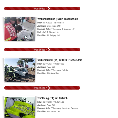
weiterlesen
Wohnhausbrand (B3) in Wasenbruck
Datum:
17.10.2023
/ 16:00-16:30
Alarmierung:
Sirene, Pager, SMS
Ei
ngesetzte Kräf
te:
FF Reisenberg, FF Mannersdorf, FF
Pischelsdorf, FF Götzendorf etc.
Einsatzleiter:
HBI Wolfgang Rieck
weiterlesen
Verkehrsunfall (T1) B60 >> Pischelsdorf
Datum:
29.09.2023
/ 10:22-11:00
Alarmierung:
Pager, SMS
Ei
ngesetzte Kräf
te:
FF Reisenberg, Exekutive
Einsatzleiter:
HBM Gerhard Eder
weiterlesen
Türöffnung (T1) am Eisteich
Datum:
20.09.2023
/ 12:16-14:00
Alarmierung:
Pager, SMS
Ei
ngesetzte Kräf
te:
FF Reisenberg, Rotes Kreuz, Exekutive
Einsatzleiter:
HBM Andreas Eder