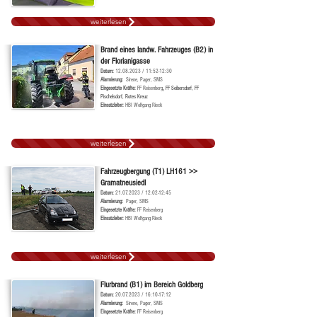
weiterlesen
Brand eines landw. Fahrzeuges (B2) in
der Florianigasse
Datum:
12.08.2023
/ 11:52-12:30
Alarmierung:
Sirene, Pager, SMS
Ei
ngesetzte Kräf
te:
FF Reisenberg
,
FF Seibersdorf, FF
Pischelsdorf, Rotes Kreuz
Einsatzleiter:
HBI Wolfgang Rieck
weiterlesen
Fahrzeugbergung (T1) LH161 >>
Gramatneusiedl
Datum:
21.07.2023
/ 12:02-12:45
Alarmierung:
Pager, SMS
Ei
ngesetzte Kräfte:
FF Reisenberg
Einsatzleiter:
HBI Wolfgang Rieck
weiterlesen
Flurbrand (B1) im Bereich Goldberg
Datum:
20.07.2023
/ 16:10-17:12
Alarmierung:
Sirene, Pager, SMS
Ei
ngesetzte Kräfte:
FF Reisenberg