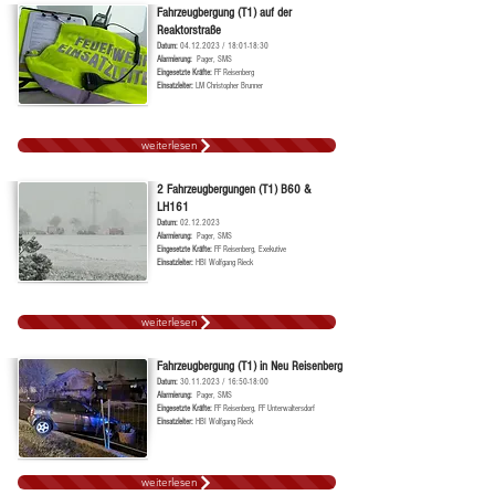
Fahrzeugbergung (T1) auf der
Reaktorstraße
Datum:
04.12.2023
/ 18:01-18:30
Alarmierung:
Pager, SMS
Ei
ngesetzte Kräf
te:
FF Reisenberg
Einsatzleiter:
LM Christopher Brunner
weiterlesen
2 Fahrzeugbergungen (T1) B60 &
LH161
Datum:
02.12.2023
Alarmierung:
Pager, SMS
Ei
ngesetzte Kräf
te:
FF Reisenberg, Exekutive
Einsatzleiter:
HBI Wolfgang Rieck
weiterlesen
Fahrzeugbergung (T1) in Neu Reisenberg
Datum:
30.11.2023
/ 16:50-18:00
Alarmierung:
Pager, SMS
Ei
ngesetzte Kräf
te:
FF Reisenberg, FF Unterwaltersdorf
Einsatzleiter:
HBI Wolfgang Rieck
weiterlesen