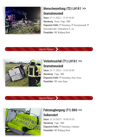
Menschenrettung (T2) LH161 >>
Gramatneusiedl
Datum:
27.11.2023
/ 17:07-19:00
Alarmierung:
Sirene, Pager, SMS
Ei
ngesetzte Kräf
te:
FF Reisenberg, FF Gramatneusiedl, FF
Unterwaltersdorf, Christophorus 9, etc .
Einsatzleiter:
HBI Wolfgang Rieck
weiterlesen
Verkehrsunfall (T1) LH161 >>
Gramatneusiedl
Datum:
03.11.2023
/ 14:25-16:00
Alarmierung:
Pager, SMS
Ei
ngesetzte Kräf
te:
FF Reisenberg, Rotes Kreuz
Einsatzleiter:
OBI Lukas Bayer
weiterlesen
Fahrzeugbergung (T1) B60 >>
Seibersdorf
Datum:
23.10.2023
/ 18:00-18:30
Alarmierung:
Pager, SMS
Ei
ngesetzte Kräf
te:
FF Reisenberg, Exekutive
Einsatzleiter:
HBI Wolfgang Rieck