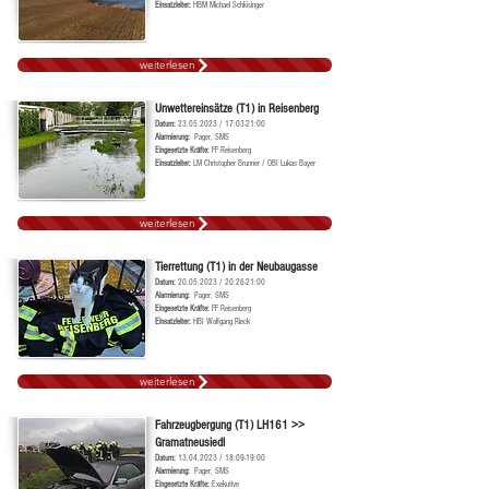
Einsatzleiter:
HBM Michael Schlösinger
weiterlesen
Unwettereinsätze (T1) in Reisenberg
Datum:
23.05.2023
/ 17:03-21:00
Alarmierung:
Pager, SMS
Ei
ngesetzte Kräfte:
FF Reisenberg
Einsatzleiter:
LM Christopher Brunner / OBI Lukas Bayer
weiterlesen
Tierrettung (T1) in der Neubaugasse
Datum:
20.05.2023
/ 20:26-21:00
Alarmierung:
Pager, SMS
Ei
ngesetzte Kräfte:
FF Reisenberg
Einsatzleiter:
HBI Wolfgang Rieck
weiterlesen
Fahrzeugbergung (T1) LH161 >>
Gramatneusiedl
Datum:
13.04.2023
/ 18:09-19:00
Alarmierung:
Pager, SMS
Ei
ngesetzte Kräfte:
Exekutive