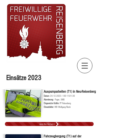
Einsätze 2023
Auspumparbeiten (T1) in Neu-Reisenberg
Datum:
24.12.2023
/ 00:11-01:30
Alarmierung:
Pager, SMS
Ei
ngesetzte Kräf
te:
FF Reisenberg
Einsatzleiter:
HBI Wolfgang Rieck
weiterlesen
Fahrzeugbergung (T1) auf der