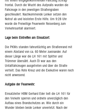
mit einem entgegenkommenden Fahrzeug schräg-
frontal. Durch die Wucht des Aufpralls wurden die
Fahrzeuge in den jeweiligen Straßengraben
geschleudert. Nachkommende Lenker setzen den
Notruf ab und leisteten Erste Hilfe. Um 9:28 Uhr
wurde die Freiwillige Feuerwehr Reisenberg zum
Verkehrsunfall alarmiert.
Lage beim Eintreffen am Einsatzort:
Die PKWs standen fahruntüchtig am Straßenrand mit
einem Abstand von ca. 60 Meter zueinander. Auf
dieser Länge war die LH 161 mit Splitter und
Trümmer übersäht. Auch Öl war aus den
Unfallfahrzeugen ausgetreten und über die Straße
verteilt. Das Rote Kreuz und die Exekutive waren noch
nicht anwesend.
Aufgabe der Feuerwehr:
Einsatzleiter HBM Gerhard Eder ließ die LH 161 für
den Verkehr sperren und ordnete unverzüglich den
Aufbau eines Brandschutzes an. Wie durch ein
Wunder blieben beide Lenker unverletzt. Nach der