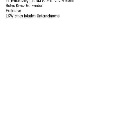
FF Reisenberg mit RLFA, MTF und 4 Mann
Rotes Kreuz Götzendorf
Exekutive
LKW eines lokalen Unternehmens
Einsatzleiter: OBM Gerhard Eder
keine Fotos vorhanden
FOLLOW US:
© Freiwillige Feuerwehr Reisenberg
Reaktorstraße 3
2440 Reisenberg
Haftungsausschluss