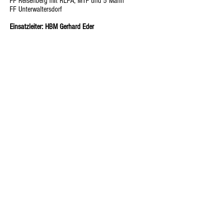
FF Reisenberg mit RLFA, MTF und 5 Mann
FF Unterwaltersdorf
Einsatzleiter: HBM Gerhard Eder