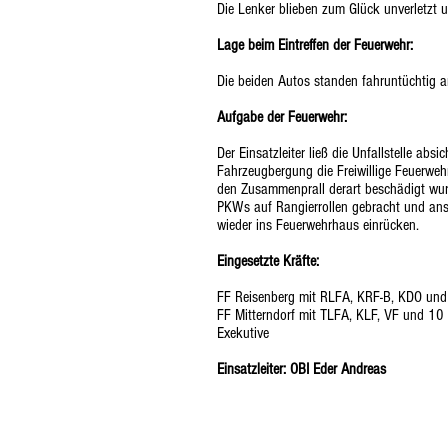
Die Lenker blieben zum Glück unverletzt 
Lage beim Eintreffen der Feuerwehr:
Die beiden Autos standen fahruntüchtig a
Aufgabe der Feuerwehr:
Der Einsatzleiter ließ die Unfallstelle a
Fahrzeugbergung die Freiwillige Feuerweh
den Zusammenprall derart beschädigt wurd
PKWs auf Rangierrollen gebracht und ans
wieder ins Feuerwehrhaus einrücken.
Eingesetzte Kräfte:
FF Reisenberg mit RLFA, KRF-B, KDO un
FF Mitterndorf mit TLFA, KLF, VF und 1
Exekutive
Einsatzleiter: OBI Eder Andreas