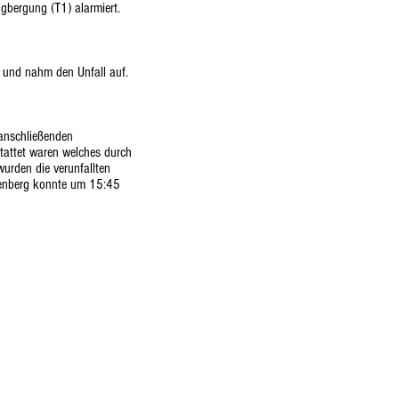
gbergung (T1) alarmiert.
t und nahm den Unfall auf.
 anschließenden
stattet waren welches durch
urden die verunfallten
isenberg konnte um 15:45