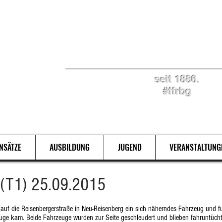
Retten. Löschen. Bergen
seit 1886.
#ffrbg
INSÄTZE
AUSBILDUNG
JUGEND
VERANSTALTUNG
(T1) 25.09.2015
f die Reisenbergerstraße in Neu-Reisenberg ein sich näherndes Fahrzeug und fuh
e kam. Beide Fahrzeuge wurden zur Seite geschleudert und blieben fahruntücht