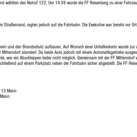
und wählten den Notruf 122. Um 14:39 wurde die FF Reisenberg zu einer Fahrzeu
m Straßenrand, ragten jedoch auf die Fahrbahn. Die Exekutive war bereits vor Or
bsichern und den Brandschutz aufbauen. Auf Wunsch einer Unfalllenkerin wurde zur
r Mitterndorf alarmiert. Da beide Auto jedoch mit einem Automatikgetriebe ausge
e, war ein Abschleppen leider nicht möglich. Gemeinsam mit der FF Mitterndorf w
chließend auf einem Parkplatz neben der Fahrbahn sicher abgestellt. Die FF Re
d 13 Mann
0 Mann