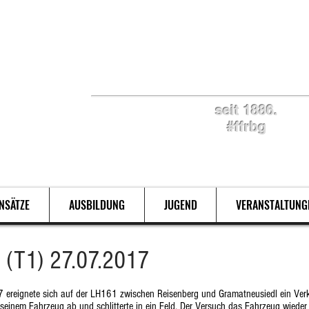
Retten. Löschen. Bergen
seit 1886.
#ffrbg
INSÄTZE
AUSBILDUNG
JUGEND
VERANSTALTUNG
 (T1) 27.07.2017
 ereignete sich auf der LH161 zwischen Reisenberg und Gramatneusiedl ein Verke
einem Fahrzeug ab und schlitterte in ein Feld. Der Versuch das Fahrzeug wieder