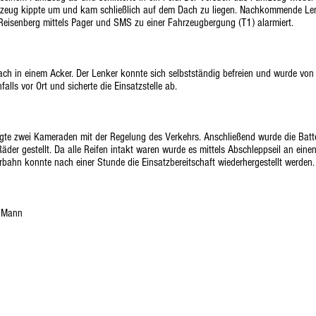
rzeug kippte um und kam schließlich auf dem Dach zu liegen. Nachkommende Len
eisenberg mittels Pager und SMS zu einer Fahrzeugbergung (T1) alarmiert.
ach in einem Acker. Der Lenker konnte sich selbstständig befreien und wurde von
falls vor Ort und sicherte die Einsatzstelle ab.
agte zwei Kameraden mit der Regelung des Verkehrs. Anschließend wurde die Batte
er gestellt. Da alle Reifen intakt waren wurde es mittels Abschleppseil an einen
rbahn konnte nach einer Stunde die Einsatzbereitschaft wiederhergestellt werden.
0 Mann