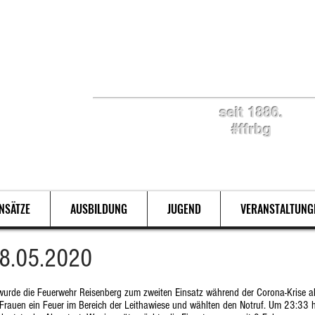
Retten. Löschen. Bergen
seit 1886.
#ffrbg
INSÄTZE
AUSBILDUNG
JUGEND
VERANSTALTUNG
08.05.2020
rde die Feuerwehr Reisenberg zum zweiten Einsatz während der Corona-Krise ala
auen ein Feuer im Bereich der Leithawiese und wählten den Notruf. Um 23:33 he