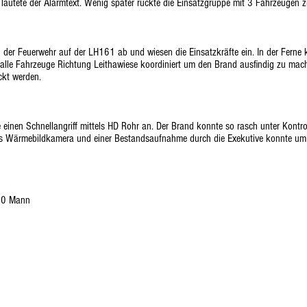
autete der Alarmtext. Wenig später rückte die Einsatzgruppe mit 3 Fahrzeugen zu
n der Feuerwehr auf der LH161 ab und wiesen die Einsatzkräfte ein. In der Ferne 
alle Fahrzeuge Richtung Leithawiese koordiniert um den Brand ausfindig zu mach
ckt werden.
e einen Schnellangriff mittels HD Rohr an. Der Brand konnte so rasch unter Kontr
tels Wärmebildkamera und einer Bestandsaufnahme durch die Exekutive konnte um 
 10 Mann