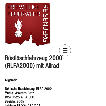
Rüstlöschfahrzeug 2000
(RLFA2000) mit Allrad
Allgemein:
Taktische Bezeichnung
: RLFA 2000
Marke
: Mercedes Benz
Type:
1525 AF ATEGO
Baujahr
: 2005
Leistung PS/KW
: 280/205