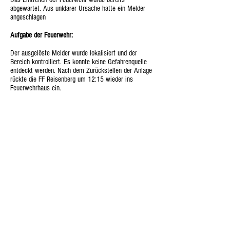
abgewartet. Aus unklarer Ursache hatte ein Melder
angeschlagen
Aufgabe der Feuerwehr:
Der ausgelöste Melder wurde lokalisiert und der
Bereich kontrolliert. Es konnte keine Gefahrenquelle
entdeckt werden. Nach dem Zurückstellen der Anlage
rückte die FF Reisenberg um 12:15 wieder ins
Feuerwehrhaus ein.
Eingesetzte Kräfte:
FF Reisenberg mit RLFA, HLFA1, MTF, VFA und 25
Kamerad:innen
Einsatzleiter: OBI Alexander Koller
FOLLOW US: