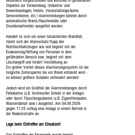
behördlich vorgeschrieben und kommen in gefährdeten
Objekten zur Verwendung. (Industrie- und
Gewerbeanlagen, Hotels, Veranstaltungsräume,
Seniorenheime, etc.) Alarmmeldungen können durch
automatische Brand-/Rauchmelder oder
Druckknopfmelder ausgelöst werden.
Handelt es sich um einen tatsächlichen Brandfall,
rüstet sich der Atemschutz-Trupp des
Rüstlöschfahrzeuges aus und beginnt mit der
Evakuierung/Rettung von Personen in dem
gefährdeten Bereich bzw. beginnt mit dem
Löschangriff und fordert Verstärkung an.
Ein großer Vorteil dieses Alarmierungssystem ist die
mögliche Zeitersparnis bis ein Brand entdeckt wird -
so können größere Schäden verhindert werden!
Jedoch wird ein Großteil der Alarmmeldungen durch
Fehlalarme (z.B. technischer Defekt in der Anlage)
oder durch Täuschungsalarme (z.B. Zigarettenqualm,
Wasserdampf usw.) ausgelöst.
Am
04.06.2026
gegen 11:25 schlug eine Anlage in einem Betrieb in
der Reaktorstraße an.
Lage beim Eintreffen am Einsatzort:
Das Eintreffen der Feuerwehr wurde bereits